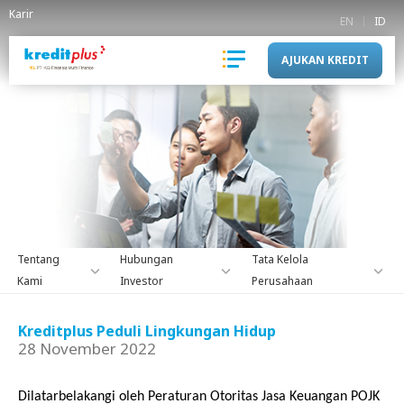
Karir
EN
ID
AJUKAN KREDIT
Tentang
Hubungan
Tata Kelola
Kami
Investor
Perusahaan
Kreditplus Peduli Lingkungan Hidup
28 November 2022
Dilatarbelakangi oleh Peraturan Otoritas Jasa Keuangan POJK 