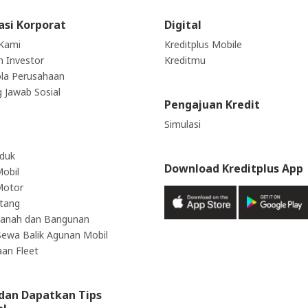
asi Korporat
Digital
Kami
Kreditplus Mobile
 Investor
Kreditmu
ola Perusahaan
 Jawab Sosial
Pengajuan Kredit
Simulasi
oduk
Download Kreditplus App
obil
Motor
utang
Tanah dan Bangunan
 Sewa Balik Agunan Mobil
an Fleet
dan Dapatkan Tips