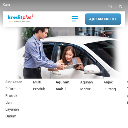
Karir
EN
ID
AJUKAN KREDIT
Ringkasan
Multi
Agunan
Agunan
Anjak
Informasi
Produk
Mobil
Motor
Piutang
Produk
dan
Layanan
Umum