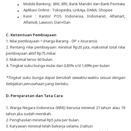
Mobile Banking : BNI, BRI, Bank Mandiri dan Bank Permata
Aplikasi Online : Tokopedia, LinkAja, DANA, Shopee
Kasir : Kantor POS Indonesia, Indomaret, Alfamart,
Alfamidi, Lawson, Dan+Dan
C. Ketentuan Pembiayaan
1.
Nilai pembiayaan = (Harga Barang - DP + Asuransi).
2. Rentang nilai pembiayaan: minimal Rp20 juta, maksimal total nilai
pembiayaan aktif Rp75 miliar.
3. Maksimal tenor 60 bulan.
4. Tingkat suku bunga mulai dari 0,83% s/d 1,69% per bulan
*Tingkat suku bunga dapat berubah sewaktu-waktu sesuai dengan
kebijakan perusahaan yang berlaku.
D. Persyaratan dan Tata Cara
1. Warga Negara Indonesia (WNI) berusia minimal 21 tahun atau 19
tahun jika sudah menikah.
2. Penghasilan minimal Rp5 juta per bulan.
3. Karyawan minimal telah bekerja selama 2 tahun