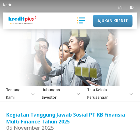
Karir
EN
ID
AJUKAN KREDIT
Tentang
Hubungan
Tata Kelola
Kami
Investor
Perusahaan
Kegiatan Tanggung Jawab Sosial PT KB Finansia
Multi Finance Tahun 2025
05 November 2025