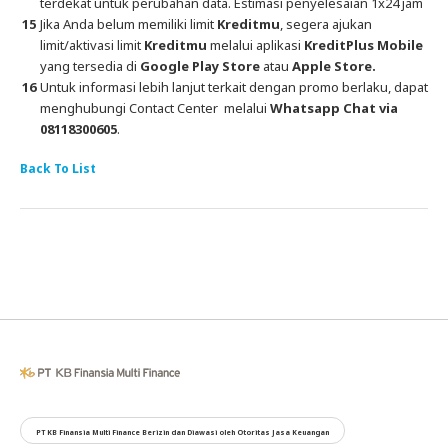
terdekat untuk perubahan data. Estimasi penyelesaian 1x24 jam
Jika Anda belum memiliki limit
Kreditmu
, segera ajukan
limit/aktivasi limit
Kreditmu
melalui aplikasi
KreditPlus Mobile
yang tersedia di
Google Play Store
atau
Apple Store.
Untuk informasi lebih lanjut terkait dengan promo berlaku, dapat
menghubungi Contact Center melalui
Whatsapp Chat via
08118300605
.
Back To List
PT KB Finansia Multi Finance Berizin dan Diawasi oleh Otoritas Jasa Keuangan