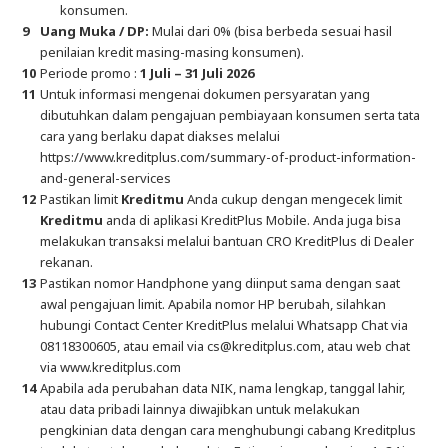
konsumen.
Uang Muka / DP:
Mulai dari 0% (bisa berbeda sesuai hasil
penilaian kredit masing-masing konsumen).
Periode promo :
1 Juli – 31 Juli 2026
Untuk informasi mengenai dokumen persyaratan yang
dibutuhkan dalam pengajuan pembiayaan konsumen serta tata
cara yang berlaku dapat diakses melalui
https://www.kreditplus.com/summary-of-product-information-
and-general-services
Pastikan limit
Kreditmu
Anda cukup dengan mengecek limit
Kreditmu
anda di aplikasi KreditPlus Mobile. Anda juga bisa
melakukan transaksi melalui bantuan CRO KreditPlus di Dealer
rekanan.
Pastikan nomor Handphone yang diinput sama dengan saat
awal pengajuan limit. Apabila nomor HP berubah, silahkan
hubungi Contact Center KreditPlus melalui Whatsapp Chat via
08118300605, atau email via cs@kreditplus.com, atau web chat
via www.kreditplus.com
Apabila ada perubahan data NIK, nama lengkap, tanggal lahir,
atau data pribadi lainnya diwajibkan untuk melakukan
pengkinian data dengan cara menghubungi cabang Kreditplus