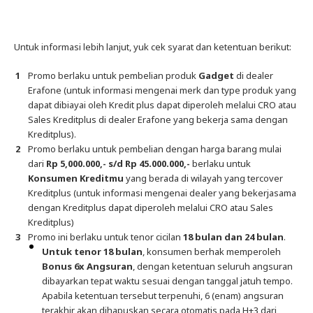
Untuk informasi lebih lanjut, yuk cek syarat dan ketentuan berikut:
Promo berlaku untuk pembelian produk
Gadget
di dealer
Erafone (untuk informasi mengenai merk dan type produk yang
dapat dibiayai oleh Kredit plus dapat diperoleh melalui CRO atau
Sales Kreditplus di dealer Erafone yang bekerja sama dengan
Kreditplus).
Promo berlaku untuk pembelian dengan harga barang mulai
dari
Rp 5,000.000,- s/d Rp 45.000.000,-
berlaku untuk
Konsumen Kreditmu
yang berada di wilayah yang tercover
Kreditplus (untuk informasi mengenai dealer yang bekerjasama
dengan Kreditplus dapat diperoleh melalui CRO atau Sales
Kreditplus)
Promo ini berlaku untuk tenor cicilan
18 bulan dan 24 bulan
.
Untuk tenor 18 bulan
, konsumen berhak memperoleh
Bonus 6x Angsuran
, dengan ketentuan seluruh angsuran
dibayarkan tepat waktu sesuai dengan tanggal jatuh tempo.
Apabila ketentuan tersebut terpenuhi, 6 (enam) angsuran
terakhir akan dihapuskan secara otomatis pada H+3 dari